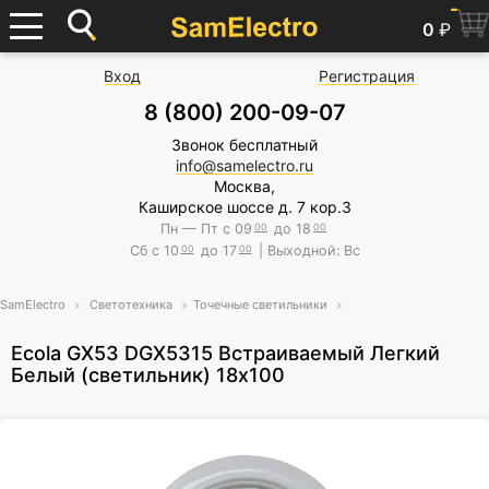
0
₽
Вход
Регистрация
8 (800) 200-09-07
Звонок бесплатный
info@samelectro.ru
Москва,
Каширское шоссе д. 7 кор.3
Пн — Пт с 09
00
до 18
00
Сб с 10
00
до 17
00
| Выходной: Вс
SamElectro
Светотехника
Точечные светильники
Ecola GX53 DGX5315 Встраиваемый Легкий
Белый (светильник) 18x100