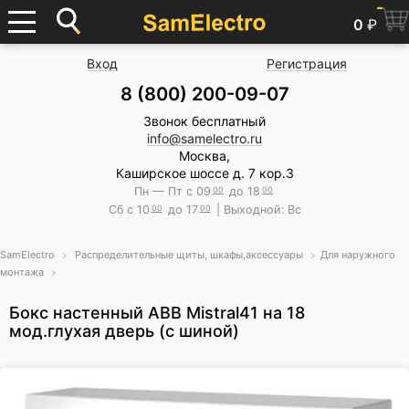
0
₽
Вход
Регистрация
8 (800) 200-09-07
Звонок бесплатный
info@samelectro.ru
Москва,
Каширское шоссе д. 7 кор.3
Пн — Пт с 09
00
до 18
00
Сб с 10
00
до 17
00
| Выходной: Вс
SamElectro
Распределительные щиты, шкафы,аксессуары
Для наружного
монтажа
Бокс настенный ABB Mistral41 на 18
мод.глухая дверь (с шиной)