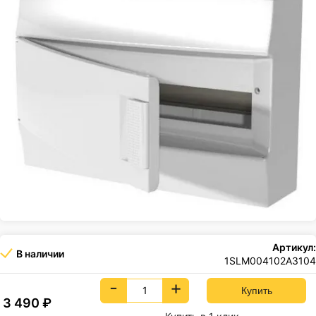
Артикул:
В наличии
1SLM004102A3104
-
+
3 490
₽