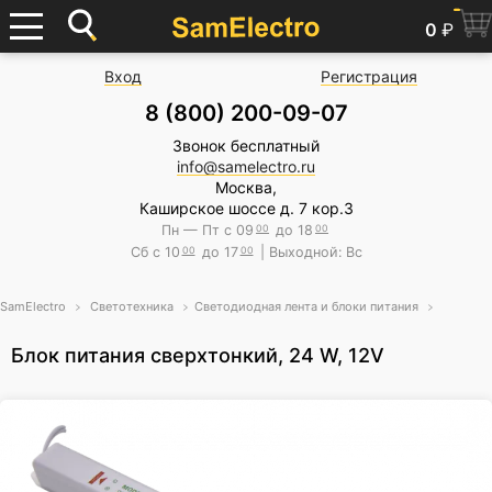
0
₽
Вход
Регистрация
8 (800) 200-09-07
Звонок бесплатный
info@samelectro.ru
Москва,
Каширское шоссе д. 7 кор.3
Пн — Пт с 09
00
до 18
00
Сб с 10
00
до 17
00
| Выходной: Вс
SamElectro
Светотехника
Светодиодная лента и блоки питания
Блок питания сверxтонкий, 24 W, 12V