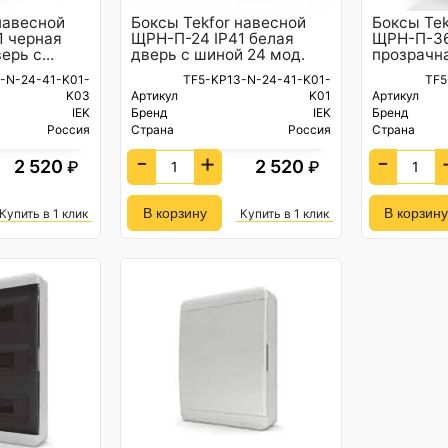
навесной
Боксы Tekfor навесной
Боксы Tek
1 черная
ЩРН-П-24 IP41 белая
ЩРН-П-36
рь с...
дверь с шиной 24 мод.
прозрачна
-N-24-41-K01-
TF5-KP13-N-24-41-K01-
TF5
K03
Артикул
K01
Артикул
IEK
Бренд
IEK
Бренд
Россия
Страна
Россия
Страна
-
+
-
2 520
2 520
₽
₽
Купить в 1 клик
Купить в 1 клик