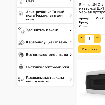
Свет
Боксы UNION (
навесной ЩРН
Электрический Теплый
черная прозра
пол и Термостаты для
Артикул
UIC-KP1
пола
Бренд
Страна
Удлинители и вилки
-
+
Кабеленесущие системы
Все для электромонтажа
Счетчики электроэнергии
Расходные материалы,
инструменты