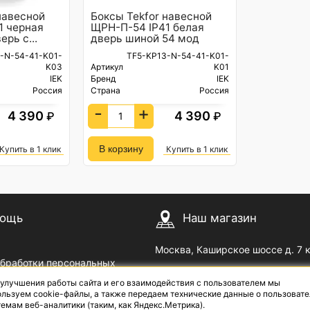
навесной
Боксы Tekfor навесной
1 черная
ЩРН-П-54 IP41 белая
рь с...
дверь шиной 54 мод
-N-54-41-K01-
TF5-KP13-N-54-41-K01-
K03
Артикул
K01
IEK
Бренд
IEK
Россия
Страна
Россия
-
+
4 390
4 390
₽
₽
Купить в 1 клик
Купить в 1 клик
ощь
Наш магазин
Москва, Каширское шоссе д. 7 
обработки персональных
Пн — Пт с 09
до 18
00
00
 улучшения работы сайта и его взаимодействия с пользователем мы
озврат
Сб с 10
до 17
| Выходной: В
00
00
льзуем cookie-файлы, а также передаем технические данные о пользовате
емам веб-аналитики (таким, как Яндекс.Метрика).