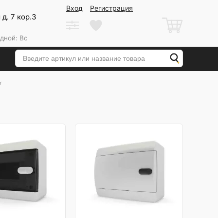
Вход
Регистрация
д. 7 кор.3
дной: Вс
r