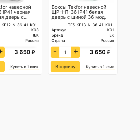
for навесной
Боксы Tekfor навесной
 IP41 черная
ЩРН-П-36 IP41 белая
я дверь с...
дверь с шиной 36 мод.
-KP12-N-36-41-K01-
TF5-KP13-N-36-41-K01-
K03
Артикул
K01
IEK
Бренд
IEK
Россия
Страна
Россия
+
-
+
3 650
3 650
₽
₽
Купить в 1 клик
Купить в 1 клик