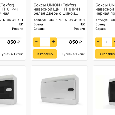
Tekfor)
Боксы UNION (Tekfor)
Боксы UNI
-П-6 IP41
навесной ЩРН-П-8 IP41
навесной
чная...
белая дверь с шиной...
черная пр
2-N-06-41-K01
Артикул
UIC-KP13-N-08-41-K01
Артикул
UI
IEK
Бренд
IEK
Бренд
Россия
Страна
Россия
Страна
-
+
-
850
850
₽
₽
Купить в 1 клик
Купить в 1 клик