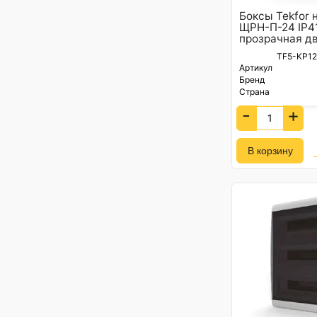
Боксы Tekfor 
ЩРН-П-24 IP4
прозрачная две
TF5-KP12
Артикул
Бренд
Страна
-
+