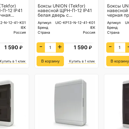
Tekfor)
Боксы UNION (Tekfor)
Боксы UNI
-П-12 IP41
навесной ЩРН-П-12 IP41
навесной
чная...
белая дверь с...
черная пр
2-N-12-41-K01
Артикул
UIC-KP13-N-12-41-K01
Артикул
UI
IEK
Бренд
IEK
Бренд
Россия
Страна
Россия
Страна
-
+
-
1 590
1 590
₽
₽
Купить в 1 клик
Купить в 1 клик