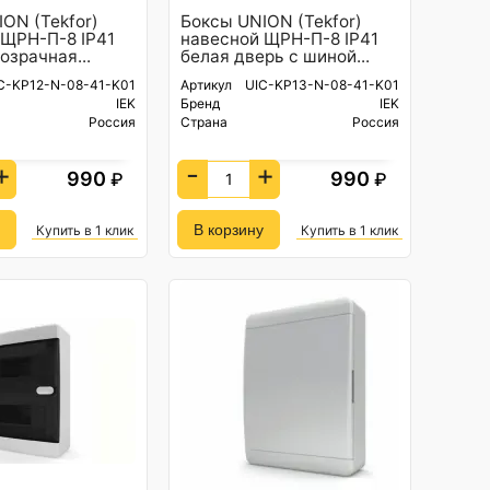
ON (Tekfor)
Боксы UNION (Tekfor)
 ЩРН-П-8 IP41
навесной ЩРН-П-8 IP41
озрачная...
белая дверь с шиной...
C-KP12-N-08-41-K01
Артикул
UIC-KP13-N-08-41-K01
IEK
Бренд
IEK
Россия
Страна
Россия
+
-
+
990
990
₽
₽
Купить в 1 клик
Купить в 1 клик