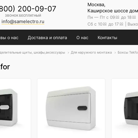
Москва,
(800) 200-09-07
Каширское шоссе дом 
ЗВОНОК БЕСПЛАТНЫЙ
Пн — Пт с 09
до 18
00
00
info@samelectro.ru
Сб с 10
до 17
| Выхо
00
00
вы о нас
Доставка и оплата
О нас
Контакты
делительные щиты, шкафы,аксессуары
Для наружного монтажа
Боксы Tekfo
for