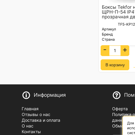
Боксы Tekfor 
ЩРН-П-54 IP4
прозрачная две
TF5-KP12
Артикул
Бренд
Страна
-
+
Информация
Пом
Главная
Оферта
Отзывы о нас
Политика 
Доставка и оплата
данных
Для
О нас
Обмен и в
испо
Контакты
сист