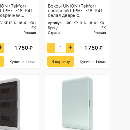
ON (Tekfor)
Боксы UNION (Tekfor)
 ЩРН-П-18 IP41
навесной ЩРН-П-18 IP41
озрачная...
белая дверь с...
C-KP12-N-18-41-K01
Артикул
UIC-KP13-N-18-41-K01
IEK
Бренд
IEK
Россия
Страна
Россия
+
-
+
1 750
1 750
₽
₽
Купить в 1 клик
Купить в 1 клик