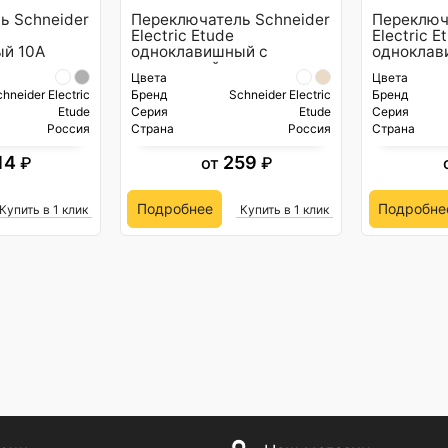
ь Schneider
Переключатель Schneider
Переключ
Electric Etude
Electric E
й 10А
одноклавишный с
однокла
подсветкой
Цвета
Цвета
hneider Electric
Бренд
Schneider Electric
Бренд
Etude
Серия
Etude
Серия
Россия
Страна
Россия
Страна
14
259
₽
от
₽
Подробнее
Подробне
Купить в 1 клик
Купить в 1 клик