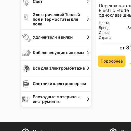
Свет
Переключател
Electric Etude
Электрический Теплый
одноклавишны
пол и Термостаты для
Цвета
пола
Бренд
Sc
Серия
Удлинители и вилки
Страна
3
от
Кабеленесущие системы
Подробнее
Все для электромонтажа
Счетчики электроэнергии
Расходные материалы,
инструменты