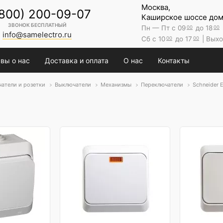
Москва,
(800) 200-09-07
Каширское шоссе дом 
ЗВОНОК БЕСПЛАТНЫЙ
Пн — Пт с 09
до 18
00
00
info@samelectro.ru
Сб с 10
до 17
| Выхо
00
00
вы о нас
Доставка и оплата
О нас
Контакты
атели и розетки
Выключатели
Механизмы
Переключатели
Schneider E