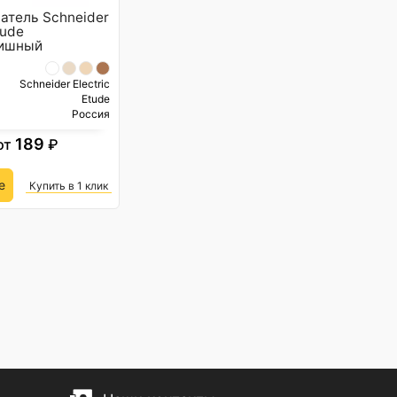
атель Schneider
tude
вишный
Schneider Electric
Etude
Россия
189
от
₽
е
Купить в 1 клик