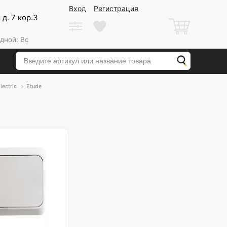
Вход
Регистрация
д. 7 кор.3
дной: Вс
lectric
Etude