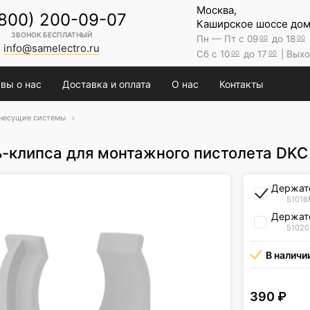
Москва,
(800) 200-09-07
Каширское шоссе дом 
ЗВОНОК БЕСПЛАТНЫЙ
Пн — Пт с 09
до 18
00
00
info@samelectro.ru
Сб с 10
до 17
| Выхо
00
00
вы о нас
Доставка и оплата
О нас
Контакты
несущие системы
-клипса для монтажного пистолета DKC
Держате
5101
Держате
5102
В наличи
390
₽