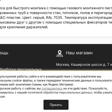
са для быстрого монтажа с помощью газового монтажного пист
рованных труб к поверхности стен, потолков, полов и перегоро
АБС-пластик. Цвет: серый, RAL 7035. Температура эксплуатации
тыкованы друг с другом с помощью специальных фиксаторов тип
для крепления держателей.
ощь
Наш магазин
Москва, Каширское шоссе д. 7 
обработки персональных
Пн — Пт с 09
до 18
00
00
 улучшения работы сайта и его взаимодействия с пользователем мы
озврат
Сб с 10
до 17
| Выходной: В
00
00
льзуем cookie-файлы, а также передаем технические данные о пользовате
емам веб-аналитики (таким, как Яндекс.Метрика).
должая работу с сайтом, вы
соглашаетесь
на эти действия. Пожалуйста,
акомьтесь с нашей
политикой обработки персональных данных
, чтобы узнат
ьше.
Принять