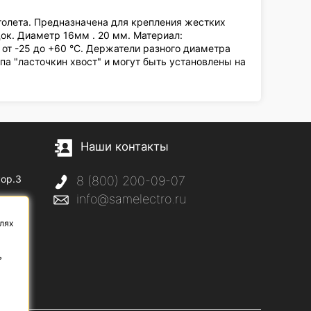
олета. Предназначена для крепления жестких
док. Диаметр 16мм . 20 мм. Материал:
 от -25 до +60 °С. Держатели разного диаметра
а "ласточкин хвост" и могут быть установлены на
Наши контакты
кор.3
8 (800) 200-09-07
info@samelectro.ru
с
лях
ь