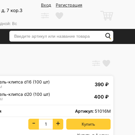
Вход
Регистрация
д. 7 кор.3
дной: Вс
ль-клипса d16 (100 шт)
390
₽
6M
ль-клипса d20 (100 шт)
400
₽
0M
и
Артикул:
51016M
-
+