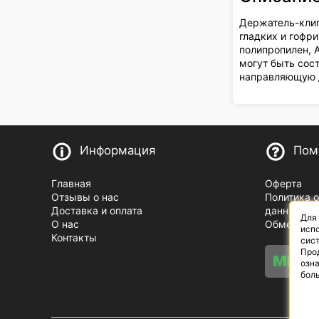
Держатель-клип
гладких и гофри
полипропилен, 
могут быть сос
направляющую 
Информация
Пом
Главная
Оферта
Отзывы о нас
Политика 
Доставка и оплата
данных
Для
О нас
Обмен и в
испо
Контакты
сист
Про
озн
бол