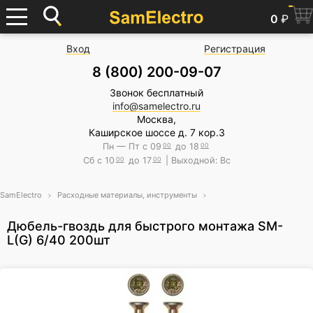
0
₽
Вход
Регистрация
8 (800) 200-09-07
Звонок бесплатный
info@samelectro.ru
Москва,
Каширское шоссе д. 7 кор.3
Пн — Пт с 09
00
до 18
00
Сб с 10
00
до 17
00
| Выходной: Вс
SamElectro
Расходные материалы, инструменты
Дюбель-гвоздь для быстрого монтажа SM-
L(G) 6/40 200шт