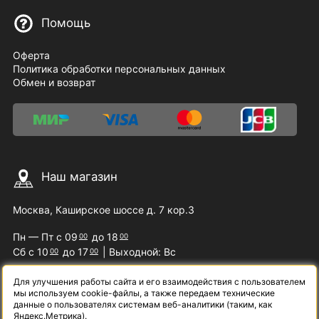
Помощь
Оферта
Политика обработки персональных данных
Обмен и возврат
Наш магазин
Москва, Каширское шоссе д. 7 кор.3
Пн — Пт с 09
до 18
00
00
Сб с 10
до 17
| Выходной: Вс
00
00
Для улучшения работы сайта и его взаимодействия с пользователем
мы используем cookie-файлы, а также передаем технические
Наши контакты
данные о пользователях системам веб-аналитики (таким, как
Яндекс.Метрика).