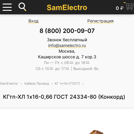
0
₽
Вход
Регистрация
8 (800) 200-09-07
Звонок бесплатный
info@samelectro.ru
Москва,
Каширское шоссе д. 7 кор.3
Пн — Пт с 09
00
до 18
00
Сб с 10
00
до 17
00
| Выходной: Вс
SamElectro
Кабель Провод
КГ тп-Хл (ГОСТ)
КГтп-ХЛ 1х16-0,66 ГОСТ 24334-80 (Конкорд)