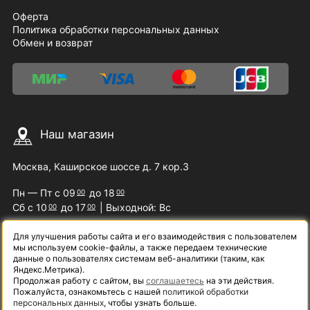
Оферта
Политика обработки персональных данных
Обмен и возврат
Наш магазин
Москва, Каширское шоссе д. 7 кор.3
Пн — Пт с 09
до 18
00
00
Сб с 10
до 17
| Выходной: Вс
00
00
Для улучшения работы сайта и его взаимодействия с пользователем
мы используем cookie-файлы, а также передаем технические
Наши контакты
данные о пользователях системам веб-аналитики (таким, как
Яндекс.Метрика).
Продолжая работу с сайтом, вы
соглашаетесь
на эти действия.
8 (800) 200-09-07
Пожалуйста, ознакомьтесь с нашей
политикой обработки
персональных данных
, чтобы узнать больше.
info@samelectro.ru