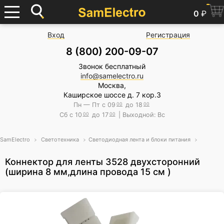
0
₽
Вход
Регистрация
8 (800) 200-09-07
Звонок бесплатный
info@samelectro.ru
Москва,
Каширское шоссе д. 7 кор.3
Пн — Пт с 09
00
до 18
00
Сб с 10
00
до 17
00
| Выходной: Вс
SamElectro
Светотехника
Светодиодная лента и блоки питания
Коннектор для ленты 3528 двуxсторонний
(ширина 8 мм,длина провода 15 см )