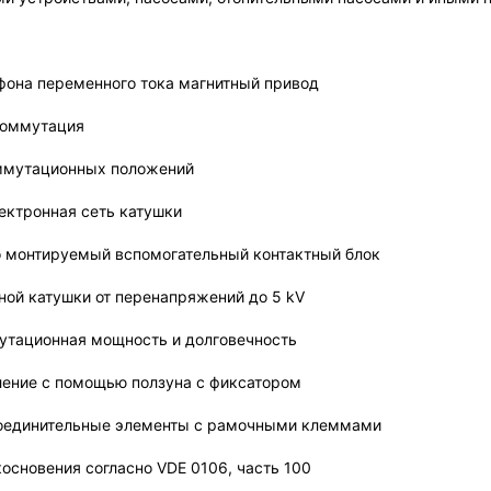
 фона переменного тока магнитный привод
коммутация
оммутационных положений
лектронная сеть катушки
о монтируемый вспомогательный кoнтaктный блoк
тной катушки от перенапряжений до 5 kV
утационная мощность и долговечность
ление с помощью ползуна с фиксатором
соединительные элементы с рамочными клеммами
косновения согласно VDE 0106, часть 100