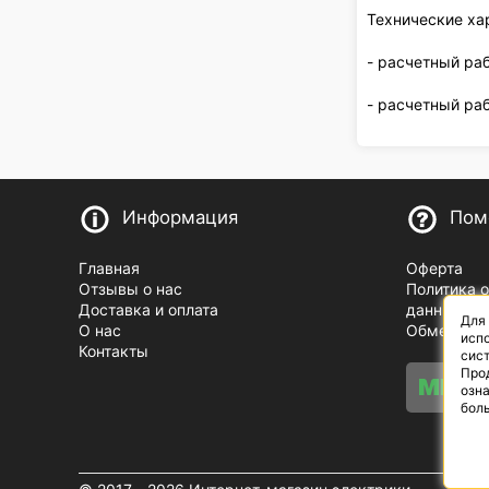
Технические ха
- расчетный рабо
- расчетный рабо
Информация
Пом
Главная
Оферта
Отзывы о нас
Политика 
Доставка и оплата
данных
Для
О нас
Обмен и в
испо
Контакты
сист
Про
озн
бол