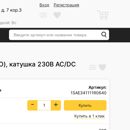
Вход
Регистрация
д. 7 кор.3
дной: Вс
О), катушка 230В AC/DC
Артикул:
и
1SAE341111R0640
-
+
Купить в 1 клик