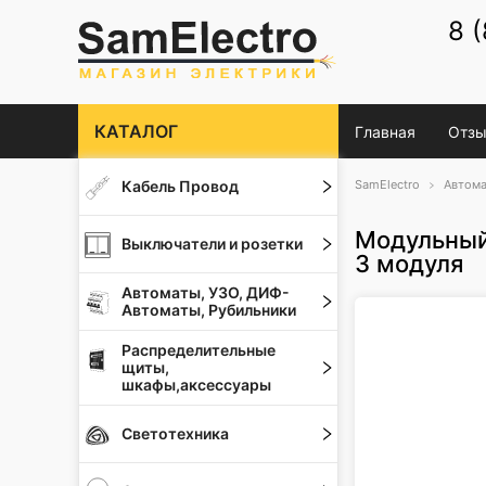
8 
КАТАЛОГ
Главная
Отзы
Кабель Провод
SamElectro
Автома
Модульный
Выключатели и розетки
3 модуля
Автоматы, УЗО, ДИФ-
Автоматы, Рубильники
Распределительные
щиты,
шкафы,аксессуары
Светотехника