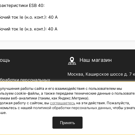
рактеристики ESB 40:
чий ток Ie (н.о. конт.): 40 A
чий ток Ie (н.з. конт.): 40 A
ощь
Наш магазин
Москва, Каширское шоссе д. 7 
обработки персональных
Пн — Пт с 09
до 18
00
00
 улучшения работы сайта и его взаимодействия с пользователем мы
озврат
Сб с 10
до 17
| Выходной: В
00
00
льзуем cookie-файлы, а также передаем технические данные о пользовате
емам веб-аналитики (таким, как Яндекс.Метрика).
должая работу с сайтом, вы
соглашаетесь
на эти действия. Пожалуйста,
акомьтесь с нашей
политикой обработки персональных данных
, чтобы узнат
ьше.
Принять