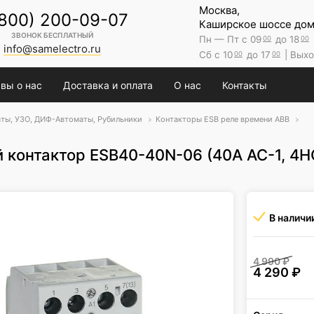
Москва,
(800) 200-09-07
Каширское шоссе дом 
ЗВОНОК БЕСПЛАТНЫЙ
Пн — Пт с 09
до 18
00
00
info@samelectro.ru
Сб с 10
до 17
| Выхо
00
00
вы о нас
Доставка и оплата
О нас
Контакты
ты, УЗО, ДИФ-Автоматы, Рубильники
Контакторы ESB реле времени ABB
 контактор ESB40-40N-06 (40А АС-1, 4Н
В наличи
4 990
₽
4 290
₽