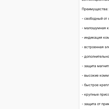
Преимущества:
- свободный от
- малошумная 
- индикация к
- встроенная э
- дополнительн
- защита магни
- высокие комм
- быстрое креп
- крупные при
- защита от при