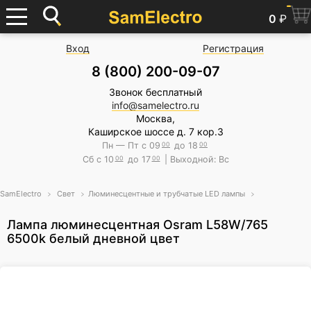
0
₽
Вход
Регистрация
8 (800) 200-09-07
Звонок бесплатный
info@samelectro.ru
Москва,
Каширское шоссе д. 7 кор.3
Пн — Пт с 09
00
до 18
00
Сб с 10
00
до 17
00
| Выходной: Вс
SamElectro
Свет
Люминесцентные и трубчатые LED лампы
Лампа люминесцентная Osram L58W/765
6500k белый дневной цвет