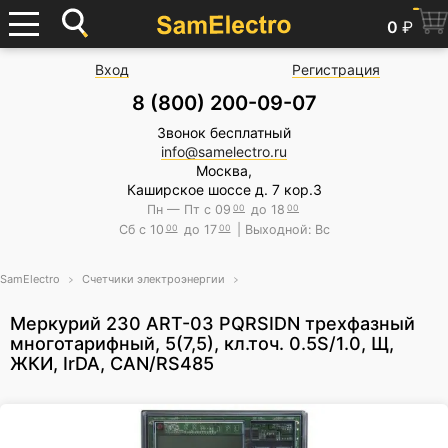
0
₽
Вход
Регистрация
8 (800) 200-09-07
Звонок бесплатный
info@samelectro.ru
Москва,
Каширское шоссе д. 7 кор.3
Пн — Пт с 09
00
до 18
00
Сб с 10
00
до 17
00
| Выходной: Вс
SamElectro
Счетчики электроэнергии
Меркурий 230 АRT-03 PQRSIDN трехфазный
многотарифный, 5(7,5), кл.точ. 0.5S/1.0, Щ,
ЖКИ, IrDA, CAN/RS485