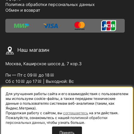
Политика обработки персональных данных
Обмен и возврат
Наш магазин
Москва, Каширское шоссе д. 7 кор.3
Пн — Пт с 09
до 18
00
00
Сб с 10
до 17
| Выходной: Вс
00
00
Для улучшения работы сайта и его взаимодействия с пользователем
мы используем cookie-файлы, а также передаем технические
Наши контакты
данные о пользователях системам веб-аналитики (таким, как
Яндекс.Метрика).
Продолжая работу с сайтом, вы
соглашаетесь
на эти действия.
8 (800) 200-09-07
Пожалуйста, ознакомьтесь с нашей
политикой обработки
персональных данных
, чтобы узнать больше.
info@samelectro.ru
Принять