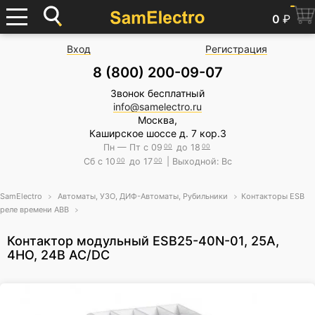
0
₽
Вход
Регистрация
8 (800) 200-09-07
Звонок бесплатный
info@samelectro.ru
Москва,
Каширское шоссе д. 7 кор.3
Пн — Пт с 09
00
до 18
00
Сб с 10
00
до 17
00
| Выходной: Вс
SamElectro
Автоматы, УЗО, ДИФ-Автоматы, Рубильники
Контакторы ESB
реле времени ABB
Контактор модульный ESB25-40N-01, 25А,
4НО, 24В AC/DC