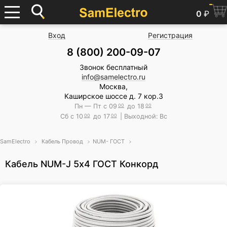
0
₽
Вход
Регистрация
8 (800) 200-09-07
Звонок бесплатный
info@samelectro.ru
Москва,
Каширское шоссе д. 7 кор.3
Пн — Пт с 09
00
до 18
00
Сб с 10
00
до 17
00
| Выходной: Вс
SamElectro
Кабель Провод
NUM- ГОСТ
Кабель NUM-J 5х4 ГОСТ Конкорд