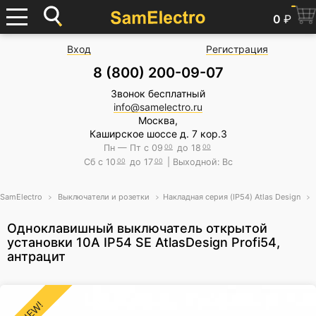
0
₽
Вход
Регистрация
8 (800) 200-09-07
Звонок бесплатный
info@samelectro.ru
Москва,
Каширское шоссе д. 7 кор.3
Пн — Пт с 09
00
до 18
00
Сб с 10
00
до 17
00
| Выходной: Вс
SamElectro
Выключатели и розетки
Накладная серия (IP54) Atlas Design
Одноклавишный выключатель открытой
установки 10А IP54 SE AtlasDesign Profi54,
антрацит
NEW!