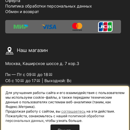
Оферта
Политика обработки персональных данных
Обмен и возврат
Наш магазин
Москва, Каширское шоссе д. 7 кор.3
Пн — Пт с 09
до 18
00
00
Сб с 10
до 17
| Выходной: Вс
00
00
Для улучшения работы сайта и его взаимодействия с пользователем
мы используем cookie-файлы, а также передаем технические
Наши контакты
данные о пользователях системам веб-аналитики (таким, как
Яндекс.Метрика).
Продолжая работу с сайтом, вы
соглашаетесь
на эти действия.
8 (800) 200-09-07
Пожалуйста, ознакомьтесь с нашей
политикой обработки
персональных данных
, чтобы узнать больше.
info@samelectro.ru