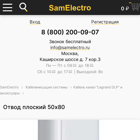
0
₽
Вход
Регистрация
8 (800) 200-09-07
Звонок бесплатный
info@samelectro.ru
Москва,
Каширское шоссе д. 7 кор.3
Пн — Пт с 09
00
до 18
00
Сб с 10
00
до 17
00
| Выходной: Вс
SamElectro
Кабеленесущие системы
Кабель канал "Legrand DLP" и
аксессуары
Отвод плоский 50x80