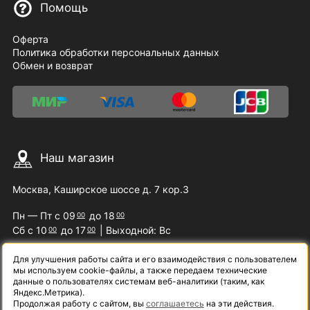
Помощь
Оферта
Политика обработки персональных данных
Обмен и возврат
Наш магазин
Москва, Каширское шоссе д. 7 кор.3
Пн — Пт с 09
до 18
00
00
Сб с 10
до 17
| Выходной: Вс
00
00
Для улучшения работы сайта и его взаимодействия с пользователем
мы используем cookie-файлы, а также передаем технические
Наши контакты
данные о пользователях системам веб-аналитики (таким, как
Яндекс.Метрика).
Продолжая работу с сайтом, вы
соглашаетесь
на эти действия.