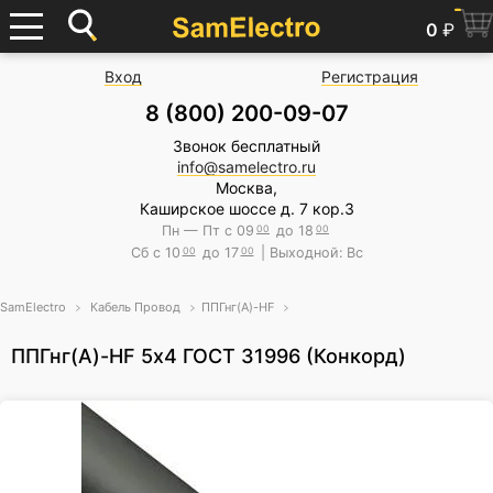
0
₽
Вход
Регистрация
8 (800) 200-09-07
Звонок бесплатный
info@samelectro.ru
Москва,
Каширское шоссе д. 7 кор.3
Пн — Пт с 09
00
до 18
00
Сб с 10
00
до 17
00
| Выходной: Вс
SamElectro
Кабель Провод
ППГнг(А)-HF
ППГнг(А)-HF 5х4 ГОСТ 31996 (Конкорд)