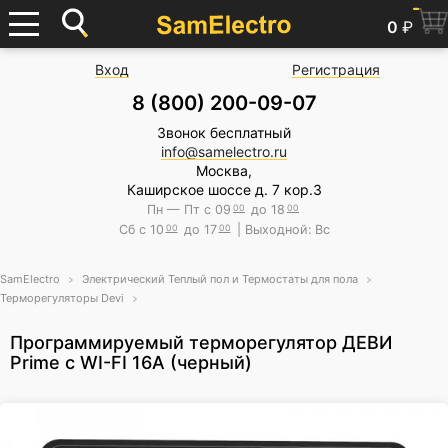
0
₽
Вход
Регистрация
8 (800) 200-09-07
Звонок бесплатный
info@samelectro.ru
Москва,
Каширское шоссе д. 7 кор.3
Пн — Пт с 09
00
до 18
00
Сб с 10
00
до 17
00
| Выходной: Вс
SamElectro
Электрический Теплый пол и Термостаты для пола
Терморегуляторы Devi
Программируемый терморегулятор ДЕВИ
Prime с WI-FI 16A (черный)