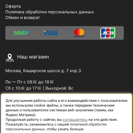
Оферта
Политика обработки персональных данных
Обмен и возврат
Наш магазин
Москва, Каширское шоссе д. 7 кор.3
Пн — Пт с 09
до 18
00
00
Сб с 10
до 17
| Выходной: Вс
00
00
Для улучшения работы сайта и его взаимодействия с пользователем
мы используем cookie-файлы, а также передаем технические
Наши контакты
данные о пользователях системам веб-аналитики (таким, как
Яндекс.Метрика).
Продолжая работу с сайтом, вы
соглашаетесь
на эти действия.
8 (800) 200-09-07
Пожалуйста, ознакомьтесь с нашей
политикой обработки
персональных данных
, чтобы узнать больше.
info@samelectro.ru