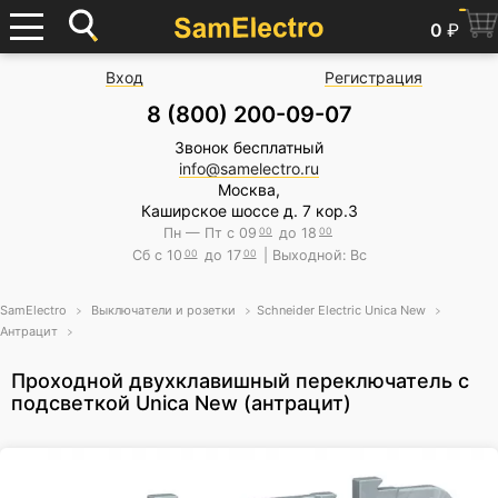
0
₽
Вход
Регистрация
8 (800) 200-09-07
Звонок бесплатный
info@samelectro.ru
Москва,
Каширское шоссе д. 7 кор.3
Пн — Пт с 09
00
до 18
00
Сб с 10
00
до 17
00
| Выходной: Вс
SamElectro
Выключатели и розетки
Schneider Electric Unica New
Антрацит
Проходной двухклавишный переключатель с
подсветкой Unica New (антрацит)