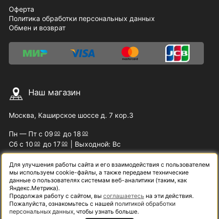
Оферта
Политика обработки персональных данных
Обмен и возврат
Наш магазин
Москва, Каширское шоссе д. 7 кор.3
Пн — Пт с 09
до 18
00
00
Сб с 10
до 17
| Выходной: Вс
00
00
Для улучшения работы сайта и его взаимодействия с пользователем
мы используем cookie-файлы, а также передаем технические
Наши контакты
данные о пользователях системам веб-аналитики (таким, как
Яндекс.Метрика).
Продолжая работу с сайтом, вы
соглашаетесь
на эти действия.
8 (800) 200-09-07
Пожалуйста, ознакомьтесь с нашей
политикой обработки
персональных данных
, чтобы узнать больше.
info@samelectro.ru