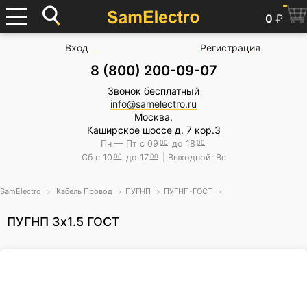
0
₽
Вход
Регистрация
8 (800) 200-09-07
Звонок бесплатный
info@samelectro.ru
Москва,
Каширское шоссе д. 7 кор.3
Пн — Пт с 09
00
до 18
00
Сб с 10
00
до 17
00
| Выходной: Вс
SamElectro
Кабель Провод
ПУГНП
ПУГНП-ГОСТ
ПУГНП 3х1.5 ГОСТ