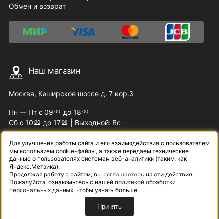
Обмен и возврат
Наш магазин
Москва, Каширское шоссе д. 7 кор.3
Пн — Пт с 09
до 18
00
00
Сб с 10
до 17
| Выходной: Вс
00
00
Для улучшения работы сайта и его взаимодействия с пользователем
мы используем cookie-файлы, а также передаем технические
Наши контакты
данные о пользователях системам веб-аналитики (таким, как
Яндекс.Метрика).
Продолжая работу с сайтом, вы
соглашаетесь
на эти действия.
8 (800) 200-09-07
Пожалуйста, ознакомьтесь с нашей
политикой обработки
персональных данных
, чтобы узнать больше.
info@samelectro.ru
Принять