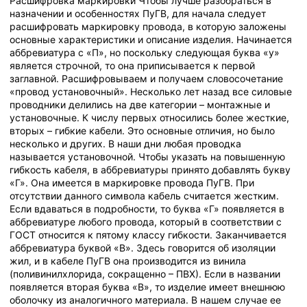
Расшифровка маркировки Чтобы лучше разобраться в
назначении и особенностях ПуГВ, для начала следует
расшифровать маркировку провода, в которую заложены
основные характеристики и описание изделия. Начинается
аббревиатура с «П», но поскольку следующая буква «у»
является строчной, то она приписывается к первой
заглавной. Расшифровываем и получаем словосочетание
«провод установочный». Несколько лет назад все силовые
проводники делились на две категории – монтажные и
установочные. К числу первых относились более жесткие,
вторых – гибкие кабели. Это основные отличия, но было
несколько и других. В наши дни любая проводка
называется установочной. Чтобы указать на повышенную
гибкость кабеля, в аббревиатуры принято добавлять букву
«Г». Она имеется в маркировке провода ПуГВ. При
отсутствии данного символа кабель считается жестким.
Если вдаваться в подробности, то буква «Г» появляется в
аббревиатуре любого провода, который в соответствии с
ГОСТ относится к пятому классу гибкости. Заканчивается
аббревиатура буквой «В». Здесь говорится об изоляции
жил, и в кабеле ПуГВ она производится из винила
(поливинилхлорида, сокращенно – ПВХ). Если в названии
появляется вторая буква «В», то изделие имеет внешнюю
оболочку из аналогичного материала. В нашем случае ее