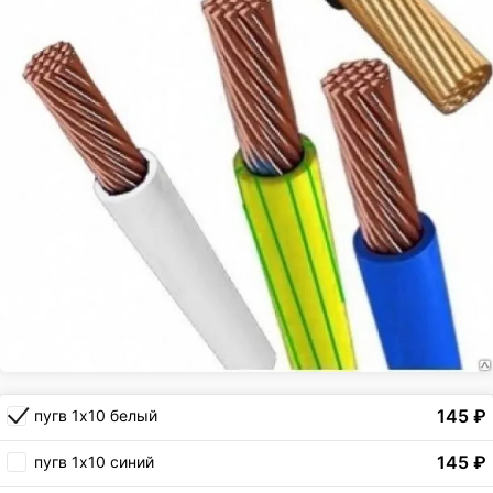
145
₽
пугв 1х10 белый
145
₽
пугв 1х10 синий