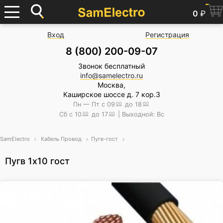
0
₽
Вход
Регистрация
8 (800) 200-09-07
Звонок бесплатный
info@samelectro.ru
Москва,
Каширское шоссе д. 7 кор.3
Пн — Пт с 09
00
до 18
00
Сб с 10
00
до 17
00
| Выходной: Вс
SamElectro
Кабель Провод
Пугв-гост
Пугв 1х10 гост