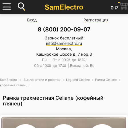
0
₽
Вход
Регистрация
8 (800) 200-09-07
Звонок бесплатный
info@samelectro.ru
Москва,
Каширское шоссе д. 7 кор.3
Пн — Пт с 09
00
до 18
00
Сб с 10
00
до 17
00
| Выходной: Вс
SamElectro
Выключатели и розетки
Legrand Celiane
Рамки Celiane
кофейный глянец
Рамка трехместная Celiane (кофейный
глянец)