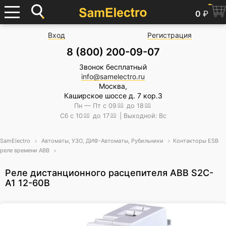
0
₽
Вход
Регистрация
8 (800) 200-09-07
Звонок бесплатный
info@samelectro.ru
Москва,
Каширское шоссе д. 7 кор.3
Пн — Пт с 09
00
до 18
00
Сб с 10
00
до 17
00
| Выходной: Вс
SamElectro
Автоматы, УЗО, ДИФ-Автоматы, Рубильники
Контакторы ESB
реле времени ABB
Реле дистанционного расцепителя ABB S2C-
A1 12-60В