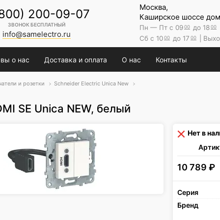
Москва,
(800) 200-09-07
Каширское шоссе дом 
ЗВОНОК БЕСПЛАТНЫЙ
Пн — Пт с 09
до 18
00
00
info@samelectro.ru
Сб с 10
до 17
| Выхо
00
00
вы о нас
Доставка и оплата
О нас
Контакты
атели и розетки
Schneider Electric Unica New
MI SE Unica NEW, белый
Нет в на
Артик
10 789
₽
Серия
Бренд