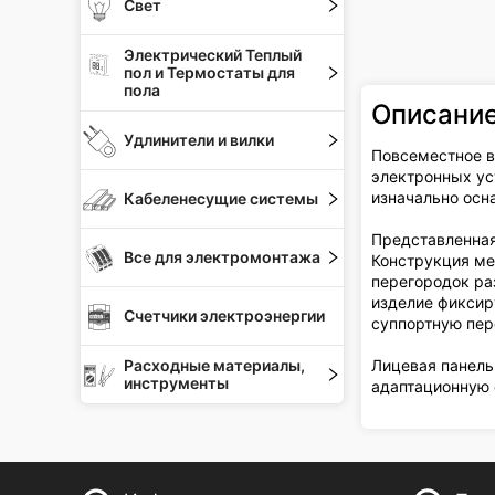
Свет
Электрический Теплый
пол и Термостаты для
пола
Описани
Удлинители и вилки
Повсеместное в
электронных ус
изначально ос
Кабеленесущие системы
Представленная
Все для электромонтажа
Конструкция ме
перегородок ра
изделие фиксир
Счетчики электроэнергии
суппортную пер
Лицевая панель
Расходные материалы,
инструменты
адаптационную 