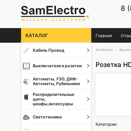
8 
КАТАЛОГ
Главная
Отзы
Кабель Провод
SamElectro
Выключ
Розетка HD
Выключатели и розетки
Автоматы, УЗО, ДИФ-
Автоматы, Рубильники
Распределительные
щиты,
шкафы,аксессуары
Светотехника
Категории: