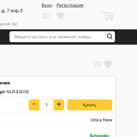
Вход
Регистрация
д. 7 кор.3
дной: Вс
личии
ул:
NU543018
-
+
Unica New