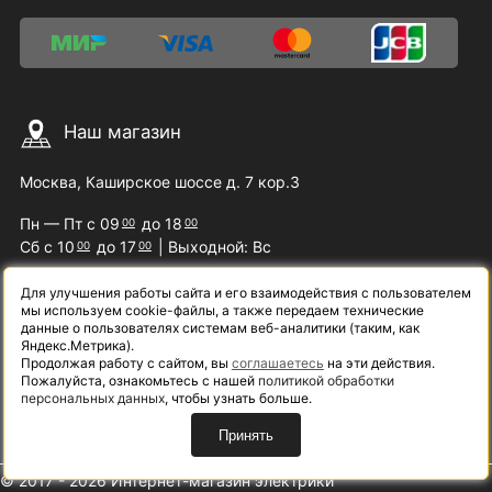
Наш магазин
Москва, Каширское шоссе д. 7 кор.3
Пн — Пт с 09
до 18
00
00
Сб с 10
до 17
| Выходной: Вс
00
00
Для улучшения работы сайта и его взаимодействия с пользователем
мы используем cookie-файлы, а также передаем технические
Наши контакты
данные о пользователях системам веб-аналитики (таким, как
Яндекс.Метрика).
Продолжая работу с сайтом, вы
соглашаетесь
на эти действия.
8 (800) 200-09-07
Пожалуйста, ознакомьтесь с нашей
политикой обработки
персональных данных
, чтобы узнать больше.
info@samelectro.ru
Принять
© 2017 - 2026 Интернет-магазин электрики