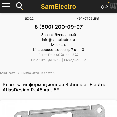
0
₽
Вход
Регистрация
8 (800) 200-09-07
Звонок бесплатный
info@samelectro.ru
Москва,
Каширское шоссе д. 7 кор.3
Пн — Пт с 09
00
до 18
00
Сб с 10
00
до 17
00
| Выходной: Вс
SamElectro
Выключатели и розетки
Розетка информационная Schneider Electric
AtlasDesign RJ45 кат. 5Е