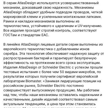
В серии AtlasDesign используется усовершенствованный
механизм, доказавший свою надежность. Механизмы
AtlasDesign обладают удобным подводом проводов, четкой
маркировкой клемм и усиленными монтажными лапками.
Рамки и накладки механизмов выполнены из
термопластика, устойчивого к царапинам и UV-излучению.
Все изделия проходят строгий контроль, соответствуют
ГОСТам и стандартам ЕАС.
В линейке AtlasDesign лицевые детали серии выполнены из
европейского термопластика c добавлением ионов
серебра. Эта технология обеспечивает надежную защиту от
распространения бактерий и гарантирует безупречную
эффективность на протяжении всего срока эксплуатации.
Изделия AtlasDesign от Schneider Electric с успехом прошли
тестовые испытания с более чем 50 видами микробов, по
результатам которых получили сертификат европейской
лаборатории Biomaster. «Занимая лидирующие позиции на
российском рынке, Schneider Electric постоянно
совершенствует выпускаемую продукцию. Мы работаем
над тем, чтобы наши механизмы оставались надежными и
качественными, дизайн изделий соответствовал самым
актуальным тенденциям, а цена при этом становилась