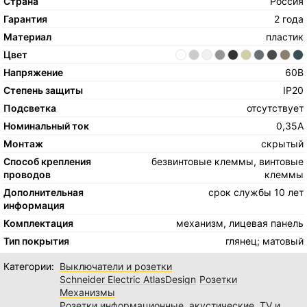
Страна
Россия
Гарантия
2 года
Материал
пластик
Цвет
Напряжение
60В
Степень защиты
IP20
Подсветка
отсутствует
Номинальный ток
0,35А
Монтаж
скрытый
Способ крепления
безвинтовые клеммы, винтовые
проводов
клеммы
Дополнительная
срок службы 10 лет
информация
Комплектация
механизм, лицевая панель
Тип покрытия
глянец; матовый
Категории:
Выключатели и розетки
Schneider Electric AtlasDesign
Розетки
Механизмы
Розетки информационные, акустические, TV и