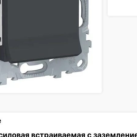
е
 силовая встраиваемая с заземлени