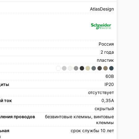
AtlasDesign
Россия
2 года
пластик
60В
щиты
IP20
отсутствует
й ток
0,35А
скрытый
пления проводов
безвинтовые клеммы, винтовые
клеммы
ьная
срок службы 10 лет
я