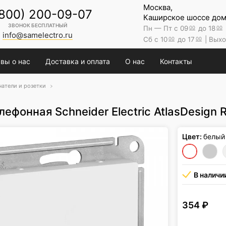
Москва,
(800) 200-09-07
Каширское шоссе дом 
ЗВОНОК БЕСПЛАТНЫЙ
Пн — Пт с 09
до 18
00
00
info@samelectro.ru
Сб с 10
до 17
| Выхо
00
00
вы о нас
Доставка и оплата
О нас
Контакты
атели и розетки
лефонная Schneider Electric AtlasDesign 
Цвет:
белый
В наличи
354
₽