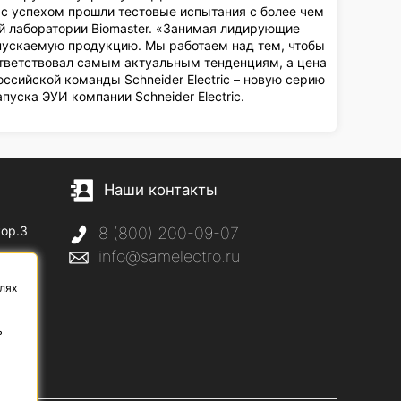
ic с успехом прошли тестовые испытания с более чем
й лаборатории Biomaster. «Занимая лидирующие
выпускаемую продукцию. Мы работаем над тем, чтобы
тветствовал самым актуальным тенденциям, а цена
ссийской команды Schneider Electric – новую серию
пуска ЭУИ компании Schneider Electric.
Наши контакты
кор.3
8 (800) 200-09-07
info@samelectro.ru
с
лях
ь