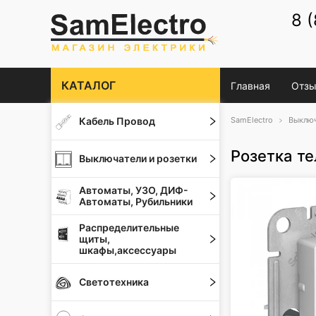
8 
КАТАЛОГ
Главная
Отзы
Кабель Провод
SamElectro
Выключ
Розетка те
Выключатели и розетки
Автоматы, УЗО, ДИФ-
Автоматы, Рубильники
Распределительные
щиты,
шкафы,аксессуары
Светотехника