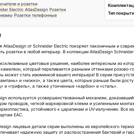
ючатели и розетки
Комплектац
ider Electric AtlasDesign
Розетки
Тип покрыт
низмы
Розетки телефонные
е
 AtlasDesign от Schneider Electric покоряет лаконичным и сов
ть розетки в любой интерьер. В коллекции AtlasDesign Schneider 
ксклюзивные цветовые решения, наиболее интересным из кото
-хамелеон, который переливается разными оттенками розово-го
рь может стать изюминкой вашего интерьера! В серии присутств
ампань» и «мокко», а также цвета, которые раньше были дост
» и «грифель», а также утонченные «карбон» и «сталь».
esign используется усовершенствованный механизм, доказавший
ом проводов, четкой маркировкой клемм и усиленными монта
ермопластика, устойчивого к царапинам и UV-излучению. Все из
артам ЕАС.
sDesign лицевые детали серии выполнены из европейского термо
спечивает надежную защиту от распространения бактерий и гар