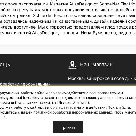
о срока эксплуатации. Изделия AtlasDesign от Schneider Electr
обов, по результатам которых получили сертификат европейско
сийском рынке, Schneider Electric постоянно совершенствует 
 оставались надежными и качественными, дизайн изделий соо
вилась доступнее. Мы с гордостью представляем плод трудов ро
чных изделий AtlasDesign», – говорит Нина Румянцева, лидер за
ощь
Наш магазин
Москва, Каширское шоссе д. 7 
обработки персональных
Пн — Пт с 09
до 18
00
00
 улучшения работы сайта и его взаимодействия с пользователем мы
озврат
Сб с 10
до 17
| Выходной: В
00
00
льзуем cookie-файлы, а также передаем технические данные о пользовате
емам веб-аналитики (таким, как Яндекс.Метрика).
должая работу с сайтом, вы
соглашаетесь
на эти действия. Пожалуйста,
акомьтесь с нашей
политикой обработки персональных данных
, чтобы узнат
ьше.
Принять