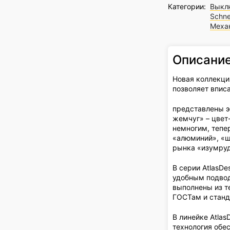
Категории:
Выкл
Schne
Меха
Описани
Новая коллекция
позволяет вписа
представлены э
жемчуг» – цвет
немногим, тепе
«алюминий», «ш
рынка «изумруд
В серии AtlasD
удобным подвод
выполнены из т
ГОСТам и станд
В линейке Atla
технология обе