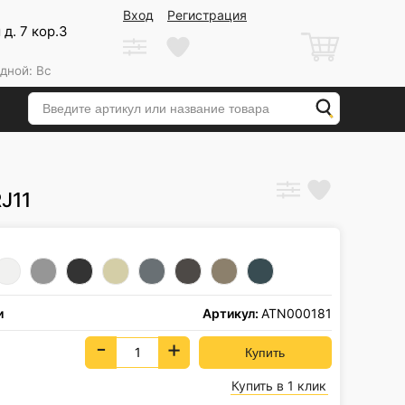
Вход
Регистрация
д. 7 кор.3
дной: Вс
RJ11
и
Артикул:
ATN000181
-
+
Купить в 1 клик