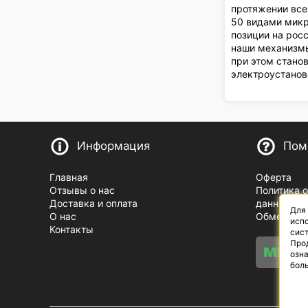
протяжении всег
50 видами микр
позиции на рос
наши механизмы
при этом стано
электроустаново
Информация
Пом
Главная
Оферта
Отзывы о нас
Политика 
Доставка и оплата
данных
Для
О нас
Обмен и в
испо
Контакты
сист
Про
озн
бол