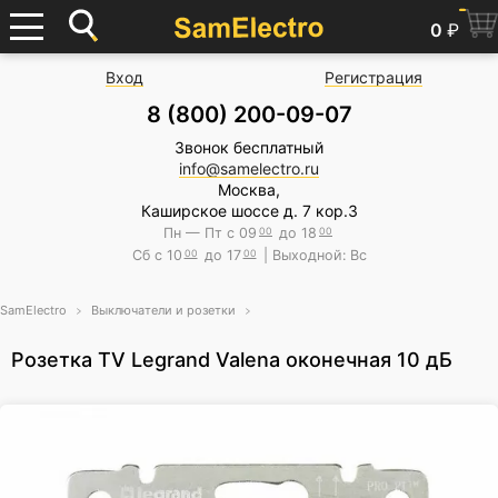
0
₽
Вход
Регистрация
8 (800) 200-09-07
Звонок бесплатный
info@samelectro.ru
Москва,
Каширское шоссе д. 7 кор.3
Пн — Пт с 09
00
до 18
00
Сб с 10
00
до 17
00
| Выходной: Вс
SamElectro
Выключатели и розетки
Розетка TV Legrand Valena оконечная 10 дБ