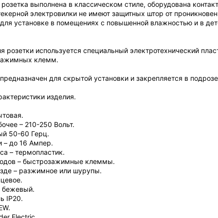
 розетка выполнена в классическом стиле, оборудована контак
екерной электровилки не имеют защитных штор от проникновени
для установке в помещениях с повышенной влажностью и в де
ия розетки используется специальный электротехнический плас
зажимных клемм.
 предназначен для скрытой установки и закрепляется в подро
рактеристики изделия.
ытовая.
очее – 210-250 Вольт.
ый 50-60 Герц.
и – до 16 Ампер.
са – термопластик.
водов – быстрозажимные клеммы.
езде – разжимное или шурупы.
нцевое.
– бежевый.
ь IP20.
EW.
er Electric.