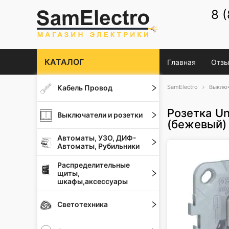
8 
КАТАЛОГ
Главная
Отзы
Кабель Провод
SamElectro
Выключ
Розетка U
Выключатели и розетки
(бежевый)
Автоматы, УЗО, ДИФ-
Автоматы, Рубильники
Распределительные
щиты,
шкафы,аксессуары
Светотехника