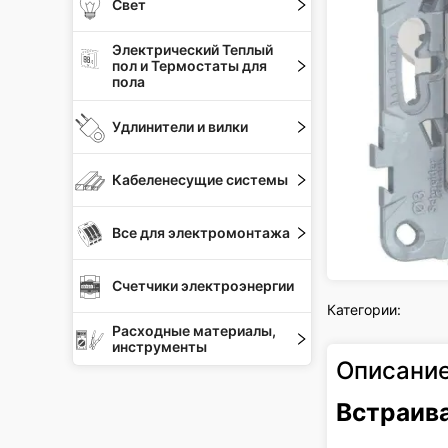
Свет
Электрический Теплый
пол и Термостаты для
пола
Удлинители и вилки
Кабеленесущие системы
Все для электромонтажа
Счетчики электроэнергии
Категории:
Расходные материалы,
инструменты
Описани
Встраив