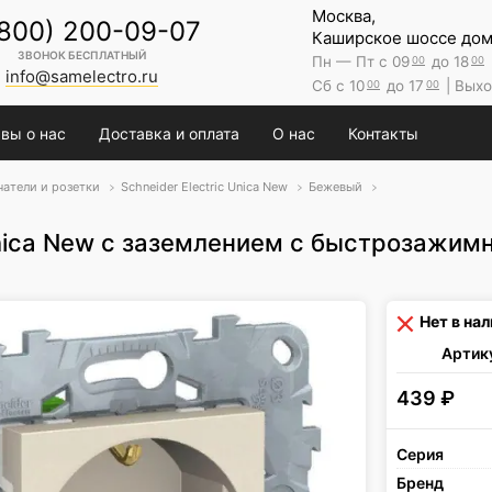
Москва,
(800) 200-09-07
Каширское шоссе дом 
ЗВОНОК БЕСПЛАТНЫЙ
Пн — Пт с 09
до 18
00
00
info@samelectro.ru
Сб с 10
до 17
| Выхо
00
00
вы о нас
Доставка и оплата
О нас
Контакты
атели и розетки
Schneider Electric Unica New
Бежевый
nica New с заземлением с быстрозажи
Нет в на
Артик
439
₽
Серия
Бренд