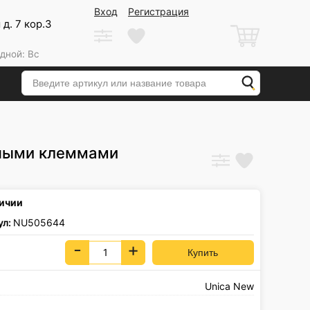
Вход
Регистрация
д. 7 кор.3
дной: Вс
мными клеммами
личии
ул:
NU505644
-
+
Unica New