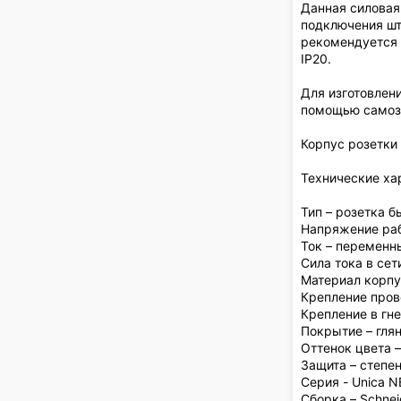
Данная силовая
подключения шт
рекомендуется 
IP20.
Для изготовлен
помощью само
Корпус розетки
Технические ха
Тип – розетка б
Напряжение раб
Ток – переменн
Сила тока в сет
Материал корпу
Крепление про
Крепление в гн
Покрытие – гля
Оттенок цвета 
Защита – степен
Серия - Unica N
Сборка – Schneid