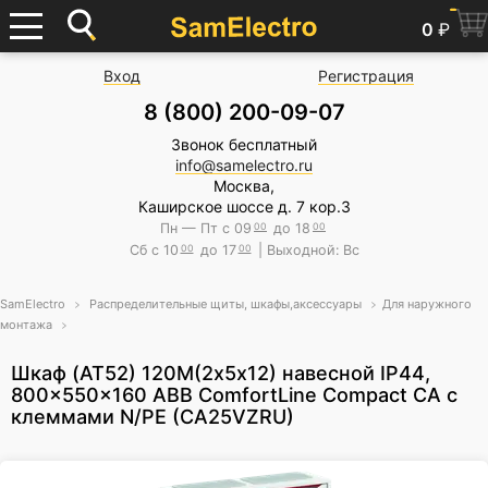
0
₽
Вход
Регистрация
8 (800) 200-09-07
Звонок бесплатный
info@samelectro.ru
Москва,
Каширское шоссе д. 7 кор.3
Пн — Пт с 09
00
до 18
00
Сб с 10
00
до 17
00
| Выходной: Вс
SamElectro
Распределительные щиты, шкафы,аксессуары
Для наружного
монтажа
Шкаф (AT52) 120М(2х5х12) навесной IP44,
800x550x160 ABB ComfortLine Compact CA c
клеммами N/PE (CA25VZRU)