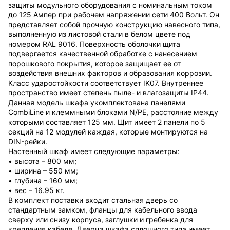
защиты модульного оборудования с номинальным током
до 125 Ампер при рабочем напряжении сети 400 Вольт. Он
представляет собой прочную конструкцию навесного типа,
выполненную из листовой стали в белом цвете под
номером RAL 9016. Поверхность оболочки щита
подвергается качественной обработке с нанесением
порошкового покрытия, которое защищает ее от
воздействия внешних факторов и образования коррозии.
Класс ударостойкости соответствует IK07. Внутреннее
пространство имеет степень пыле- и влагозащиты IP44.
Данная модель шкафа укомплектована панелями
CombiLine и клеммными блоками N/PE, расстояние между
которыми составляет 125 мм. Щит имеет 2 панели по 5
секций на 12 модулей каждая, которые монтируются на
DIN-рейки.
Настенный шкаф имеет следующие параметры:
• высота – 800 мм;
• ширина – 550 мм;
• глубина – 160 мм;
• вес – 16.95 кг.
В комплект поставки входит стальная дверь со
стандартным замком, фланцы для кабельного ввода
сверху или снизу корпуса, заглушки и гребенка для
крепления кабеля. Дверца шкафа сплошного типа имеет