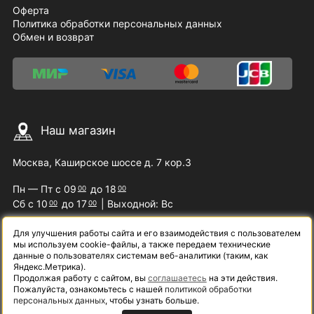
Оферта
Политика обработки персональных данных
Обмен и возврат
Наш магазин
Москва, Каширское шоссе д. 7 кор.3
Пн — Пт с 09
до 18
00
00
Сб с 10
до 17
| Выходной: Вс
00
00
Для улучшения работы сайта и его взаимодействия с пользователем
мы используем cookie-файлы, а также передаем технические
Наши контакты
данные о пользователях системам веб-аналитики (таким, как
Яндекс.Метрика).
Продолжая работу с сайтом, вы
соглашаетесь
на эти действия.
8 (800) 200-09-07
Пожалуйста, ознакомьтесь с нашей
политикой обработки
персональных данных
, чтобы узнать больше.
info@samelectro.ru