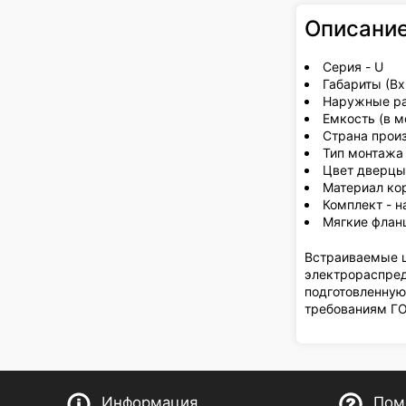
Описани
Серия - U
Габариты (В
Наружные ра
Емкость (в м
Страна прои
Тип монтажа
Цвет дверцы
Материал кор
Комплект - н
Мягкие флан
Встраиваемые щ
электрораспред
подготовленную
требованиям Г
Информация
Пом