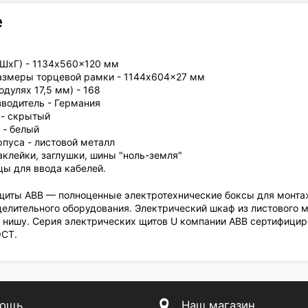
е
хШхГ) - 1134x560x120 мм
змеры торцевой рамки - 1144x604x27 мм
одулях 17,5 мм) - 168
зводитель - Германия
 - скрытый
 - белый
пуса - листовой металл
аклейки, заглушки, шины "ноль-земля"
цы для ввода кабелей.
иты ABB — полноценные электротехнические боксы для монта
елительного оборудования. Электрический шкаф из листового 
 нишу. Серия электрических щитов U компании ABB сертифицир
ОСТ.
ощь
Наш магазин