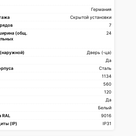
Германия
тажа
Скрытой установки
 рядов
7
ширина (общ.
24
ульных
)
 (наружной)
Дверь (-ца)
Да
орпуса
Сталь
1134
560
120
Да
Белый
а RAL
9016
иты (IP)
IP31