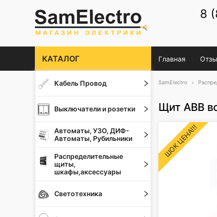
8 
КАТАЛОГ
Главная
Отзы
Кабель Провод
SamElectro
Распре
Щит ABB в
Выключатели и розетки
ШОК ЦЕНА!!!
Автоматы, УЗО, ДИФ-
Автоматы, Рубильники
Распределительные
щиты,
шкафы,аксессуары
Светотехника