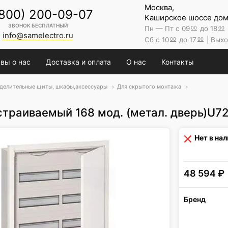
Москва,
(800) 200-09-07
Каширское шоссе дом 
ЗВОНОК БЕСПЛАТНЫЙ
Пн — Пт с 09
до 18
00
00
info@samelectro.ru
Сб с 10
до 17
| Выхо
00
00
вы о нас
Доставка и оплата
О нас
Контакты
делительные щиты, шкафы,аксессуары
Для скрытого монтажа
страиваемый 168 мод. (метал. дверь)U7
Нет в на
48 594
₽
Бренд