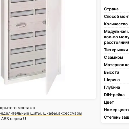
Страна
Способ мон
Количество
Модульная 
кол-во мод
расстояний
Тип крышки
С замком
Материал к
Высота
Ширина
Глубина
DIN-рейка
Цвет
скрытого монтажа
Номер цвет
ределительные щиты, шкафы,аксессуары
Степень защ
 ABB серии U