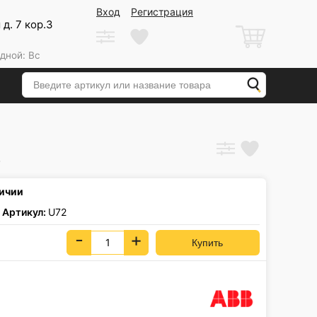
Вход
Регистрация
д. 7 кор.3
дной: Вс
2
личии
Артикул:
U72
-
+