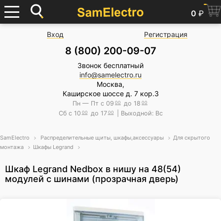
0
₽
Вход
Регистрация
8 (800) 200-09-07
Звонок бесплатный
info@samelectro.ru
Москва,
Каширское шоссе д. 7 кор.3
Пн — Пт с 09
00
до 18
00
Сб с 10
00
до 17
00
| Выходной: Вс
SamElectro
Распределительные щиты, шкафы,аксессуары
Для скрытого
монтажа
Шкафы Legrand
Шкаф Legrand Nedbox в нишу на 48(54)
модулей с шинами (прозрачная дверь)