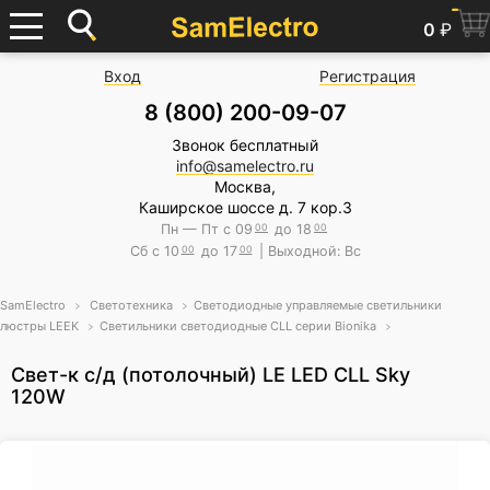
0
₽
Вход
Регистрация
8 (800) 200-09-07
Звонок бесплатный
info@samelectro.ru
Москва,
Каширское шоссе д. 7 кор.3
Пн — Пт с 09
00
до 18
00
Сб с 10
00
до 17
00
| Выходной: Вс
SamElectro
Светотехника
Светодиодные управляемые светильники
люстры LEEK
Светильники светодиодные CLL серии Bionika
Свет-к с/д (потолочный) LE LED CLL Sky
120W