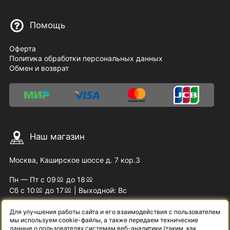
Помощь
Оферта
Политика обработки персональных данных
Обмен и возврат
Наш магазин
Москва, Каширское шоссе д. 7 кор.3
Пн — Пт с 09
до 18
00
00
Сб с 10
до 17
| Выходной: Вс
00
00
Для улучшения работы сайта и его взаимодействия с пользователем
мы используем cookie-файлы, а также передаем технические
Наши контакты
данные о пользователях системам веб-аналитики (таким, как