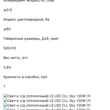
Коэффициент мощности, cosϕ
⩾0.9
Индекс цветопередачи, Ra
⩾80
Габаритные размеры, ДхВ, (мм)
500*50
Вес нетто, (кг)
2,84
Кратность в коробке, (шт)
1