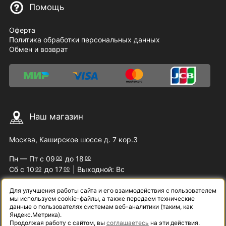
Помощь
Оферта
Политика обработки персональных данных
Обмен и возврат
Наш магазин
Москва, Каширское шоссе д. 7 кор.3
Пн — Пт с 09
до 18
00
00
Сб с 10
до 17
| Выходной: Вс
00
00
Для улучшения работы сайта и его взаимодействия с пользователем
мы используем cookie-файлы, а также передаем технические
Наши контакты
данные о пользователях системам веб-аналитики (таким, как
Яндекс.Метрика).
Продолжая работу с сайтом, вы
соглашаетесь
на эти действия.