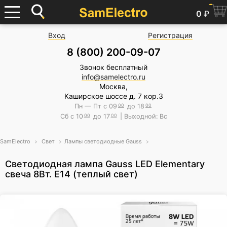
0
₽
Вход
Регистрация
8 (800) 200-09-07
Звонок бесплатный
info@samelectro.ru
Москва,
Каширское шоссе д. 7 кор.3
Пн — Пт с 09
00
до 18
00
Сб с 10
00
до 17
00
| Выходной: Вс
SamElectro
Свет
Лампы светодиодные Gauss
Светодиодная лампа Gauss LED Elementary
свеча 8Вт. Е14 (теплый свет)