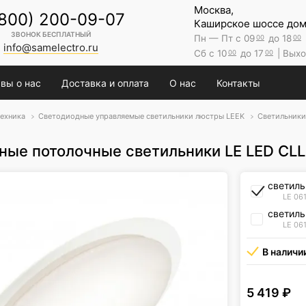
Москва,
(800) 200-09-07
Каширское шоссе дом 
ЗВОНОК БЕСПЛАТНЫЙ
Пн — Пт с 09
до 18
00
00
info@samelectro.ru
Сб с 10
до 17
| Выхо
00
00
вы о нас
Доставка и оплата
О нас
Контакты
ехника
Светодиодные управляемые светильники люстры LEEK
Светильники
ные потолочные светильники LE LED CLL
светиль
LE 06
светиль
LE 06
В наличи
5 419
₽