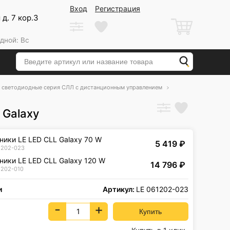
Вход
Регистрация
д. 7 кор.3
дной: Вс
 светодиодные серия СЛЛ с дистанционным управлением
 Galaxy
ники LE LED CLL Galaxy 70 W
5 419
₽
1202-023
ники LE LED CLL Galaxy 120 W
14 796
₽
1202-010
и
Артикул:
LE 061202-023
-
+