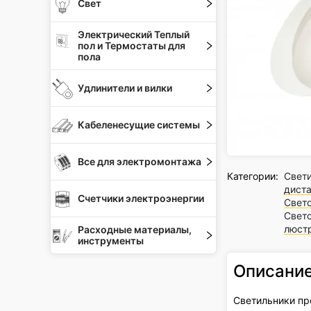
Свет
Электрический Теплый
пол и Термостаты для
пола
Удлинители и вилки
Кабеленесущие системы
Все для электромонтажа
Категории:
Свет
дист
Счетчики электроэнергии
Свет
Свет
люст
Расходные материалы,
инструменты
Описани
Светильники пр