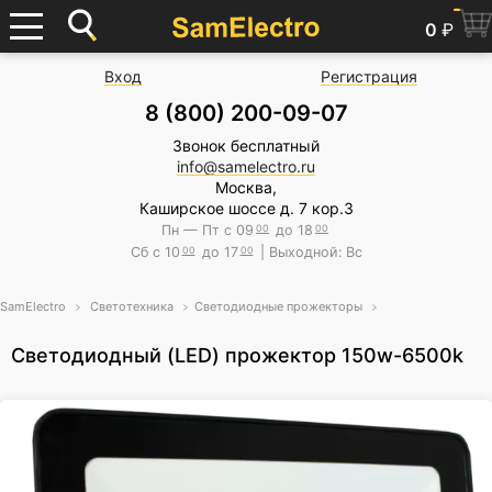
0
₽
Вход
Регистрация
8 (800) 200-09-07
Звонок бесплатный
info@samelectro.ru
Москва,
Каширское шоссе д. 7 кор.3
Пн — Пт с 09
00
до 18
00
Сб с 10
00
до 17
00
| Выходной: Вс
SamElectro
Светотехника
Светодиодные прожекторы
Светодиодный (LED) прожектор 150w-6500k