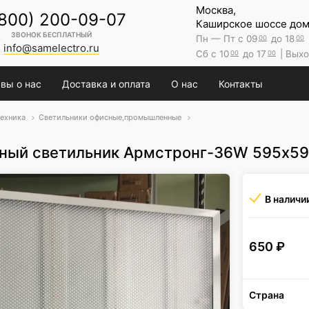
Москва,
(800) 200-09-07
Каширское шоссе дом 
ЗВОНОК БЕСПЛАТНЫЙ
Пн — Пт с 09
до 18
00
00
info@samelectro.ru
Сб с 10
до 17
| Выхо
00
00
вы о нас
Доставка и оплата
О нас
Контакты
ехника
Светильники офисные,промышленные
ный светильник Армстронг-36W 595х59
В наличи
650
₽
Страна