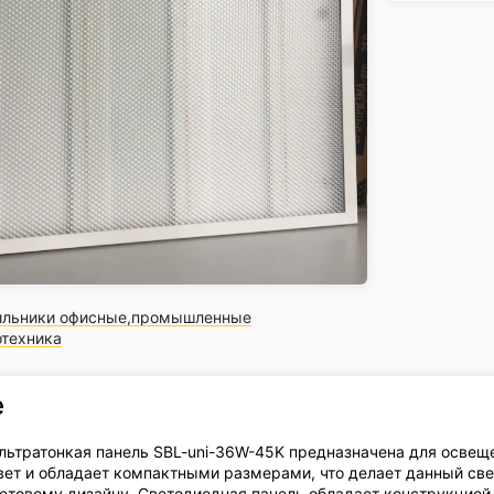
ильники офисные,промышленные
отехника
е
льтратонкая панель SBL-uni-36W-45K предназначена для освещ
ет и обладает компактными размерами, что делает данный св
етовому дизайну. Светодиодная панель обладает конструкцией