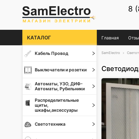
8 
КАТАЛОГ
Главная
Отзы
Кабель Провод
SamElectro
Светот
Светодиод
Выключатели и розетки
Автоматы, УЗО, ДИФ-
Автоматы, Рубильники
Распределительные
щиты,
шкафы,аксессуары
Светотехника