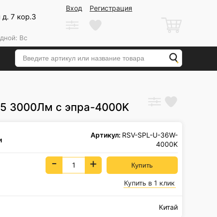
Вход
Регистрация
д. 7 кор.3
дной: Вс
5 3000Лм с эпра-4000K
Артикул:
RSV-SPL-U-36W-
и
4000K
-
+
Купить в 1 клик
Китай