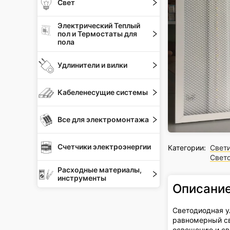
Свет
Электрический Теплый
пол и Термостаты для
пола
Удлинители и вилки
Кабеленесущие системы
Все для электромонтажа
Счетчики электроэнергии
Категории:
Свет
Свет
Расходные материалы,
инструменты
Описани
Светодиодная у
равномерный св
освещению и св