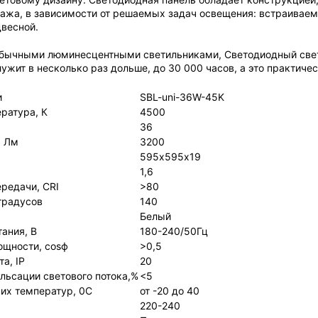
ажа, в зависимости от решаемых задач освещения: встраиваемы
двесной.
обычными люминесцентными светильниками, Светодиодный свет
лужит в несколько раз дольше, до 30 000 часов, а это практиче
и
SBL-uni-36W-45K
ратура, К
4500
36
, Лм
3200
595х595х19
1,6
редачи, CRI
>80
 градусов
140
Белый
ания, В
180-240/50Гц
ощности, cosϕ
>0,5
а, IP
20
льсации светового потока,%
<5
их температур, 0С
от -20 до 40
220-240