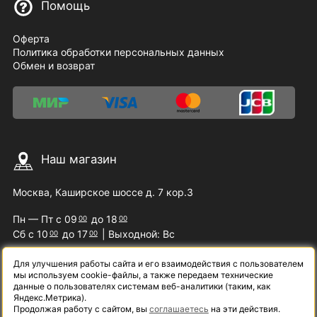
Помощь
Оферта
Политика обработки персональных данных
Обмен и возврат
Наш магазин
Москва, Каширское шоссе д. 7 кор.3
Пн — Пт с 09
до 18
00
00
Сб с 10
до 17
| Выходной: Вс
00
00
Для улучшения работы сайта и его взаимодействия с пользователем
мы используем cookie-файлы, а также передаем технические
Наши контакты
данные о пользователях системам веб-аналитики (таким, как
Яндекс.Метрика).
Продолжая работу с сайтом, вы
соглашаетесь
на эти действия.