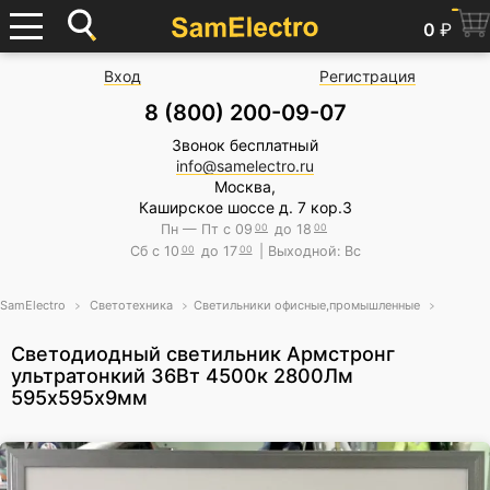
0
₽
Вход
Регистрация
8 (800) 200-09-07
Звонок бесплатный
info@samelectro.ru
Москва,
Каширское шоссе д. 7 кор.3
Пн — Пт с 09
00
до 18
00
Сб с 10
00
до 17
00
| Выходной: Вс
SamElectro
Светотехника
Светильники офисные,промышленные
Светодиодный светильник Армстронг
ультратонкий 36Вт 4500к 2800Лм
595х595х9мм