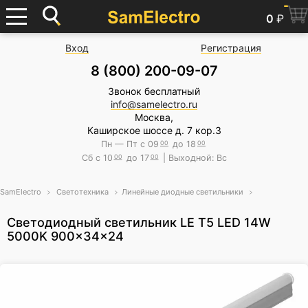
0
₽
Вход
Регистрация
8 (800) 200-09-07
Звонок бесплатный
info@samelectro.ru
Москва,
Каширское шоссе д. 7 кор.3
Пн — Пт с 09
00
до 18
00
Сб с 10
00
до 17
00
| Выходной: Вс
SamElectro
Светотехника
Линейные диодные светильники
Светодиодный светильник LE T5 LED 14W
5000K 900x34x24