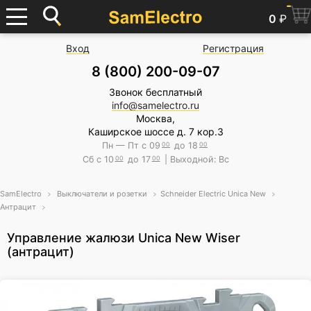
0
₽
Вход
Регистрация
8 (800) 200-09-07
Звонок бесплатный
info@samelectro.ru
Москва,
Каширское шоссе д. 7 кор.3
Пн — Пт с 09
00
до 18
00
Сб с 10
00
до 17
00
| Выходной: Вс
SamElectro
Выключатели и розетки
Schneider Electric Unica New
Антрацит
Управление жалюзи Unica New Wiser
(антрацит)