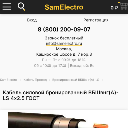
0
₽
Вход
Регистрация
8 (800) 200-09-07
Звонок бесплатный
info@samelectro.ru
Москва,
Каширское шоссе д. 7 кор.3
Пн — Пт с 09
00
до 18
00
Сб с 10
00
до 17
00
| Выходной: Вс
SamElectro
Кабель Провод
Бронированный ВБШвнг(А)-LS
Кабель силовой бронированный ВБШвнг(А)-
LS 4х2.5 ГОСТ