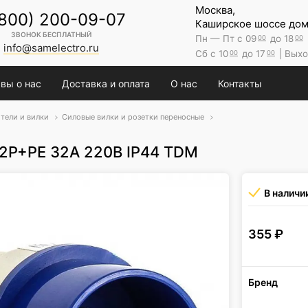
Москва,
(800) 200-09-07
Каширское шоссе дом 
ЗВОНОК БЕСПЛАТНЫЙ
Пн — Пт с 09
до 18
00
00
info@samelectro.ru
Сб с 10
до 17
| Выхо
00
00
вы о нас
Доставка и оплата
О нас
Контакты
тели и вилки
Силовые вилки и розетки переносные
 2Р+РЕ 32А 220В IP44 TDM
В наличи
355
₽
Бренд