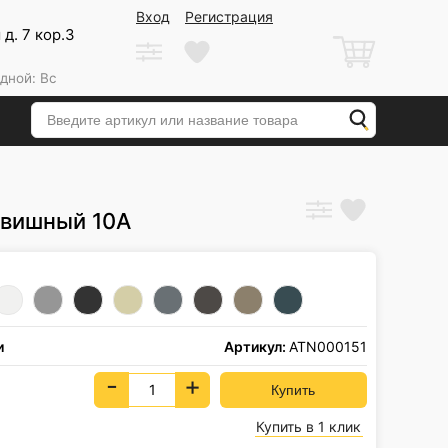
Вход
Регистрация
д. 7 кор.3
дной: Вс
лавишный 10А
и
Артикул:
ATN000151
-
+
Купить в 1 клик