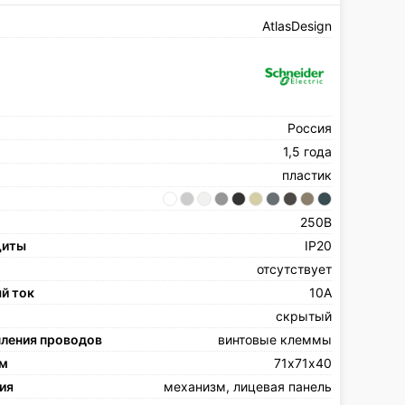
AtlasDesign
Россия
1,5 года
пластик
250В
щиты
IP20
отсутствует
й ток
10А
скрытый
пления проводов
винтовые клеммы
мм
71х71х40
ия
механизм, лицевая панель