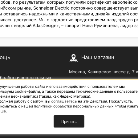
обов, по результатам которых получили сертификат европейско
сийском рынке, Schneider Electric постоянно совершенствует 
 оставались надежными и качественными, дизайн изделий соо
вилась доступнее. Мы с гордостью представляем плод трудов ро
чных изделий AtlasDesign», – говорит Нина Румянцева, лидер за
ощь
Наш магазин
Москва, Каширское шоссе д. 7 
обработки персональных
Пн — Пт с 09
до 18
00
00
 улучшения работы сайта и его взаимодействия с пользователем мы
озврат
Сб с 10
до 17
| Выходной: В
00
00
льзуем cookie-файлы, а также передаем технические данные о пользовате
емам веб-аналитики (таким, как Яндекс.Метрика).
должая работу с сайтом, вы
соглашаетесь
на эти действия. Пожалуйста,
акомьтесь с нашей
политикой обработки персональных данных
, чтобы узнат
ьше.
Принять