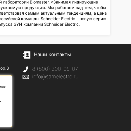
й лаборатории Biomaster. «Занимая лидирующие
выпускаемую продукцию. Мы работаем над тем, чтобы
тветствовал самым актуальным тенденциям, а цена
ссийской команды Schneider Electric – новую серию
пуска ЭУИ компании Schneider Electric.
Наши контакты
кор.3
8 (800) 200-09-07
info@samelectro.ru
с
лях
ь