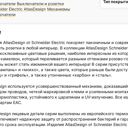
Тип покрыт
ючатели
Выключатели и розетки
ider Electric AtlasDesign
Механизмы
ючатели
е
 AtlasDesign от Schneider Electric покоряет лаконичным и сов
ть розетки в любой интерьер. В коллекции AtlasDesign Schneider 
ксклюзивные цветовые решения, наиболее интересным из кото
-хамелеон, который переливается разными оттенками розово-го
рь может стать изюминкой вашего интерьера! В серии присутств
ампань» и «мокко», а также цвета, которые раньше были дост
» и «грифель», а также утонченные «карбон» и «сталь».
esign используется усовершенствованный механизм, доказавший
ом проводов, четкой маркировкой клемм и усиленными монта
ермопластика, устойчивого к царапинам и UV-излучению. Все из
артам ЕАС.
sDesign лицевые детали серии выполнены из европейского термо
спечивает надежную защиту от распространения бактерий и гар
о срока эксплуатации. Изделия AtlasDesign от Schneider Electr