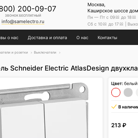
Москва,
(800) 200-09-07
Каширское шоссе дом 
ЗВОНОК БЕСПЛАТНЫЙ
Пн — Пт с 09
до 18
00
00
info@samelectro.ru
Сб с 10
до 17
| Выхо
00
00
вы о нас
Доставка и оплата
О нас
Контакты
атели и розетки
Выключатели
ь Schneider Electric AtlasDesign двухк
Цвет:
белый
В наличи
213
₽