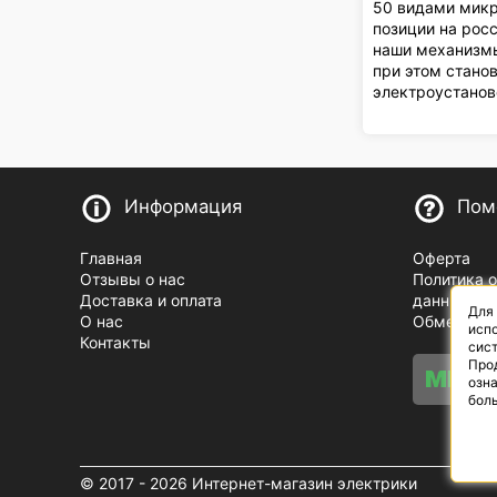
50 видами микр
позиции на рос
наши механизмы
при этом стано
электроустаново
Информация
Пом
Главная
Оферта
Отзывы о нас
Политика 
Доставка и оплата
данных
Для
О нас
Обмен и в
испо
Контакты
сист
Про
озн
бол
© 2017 - 2026 Интернет-магазин электрики