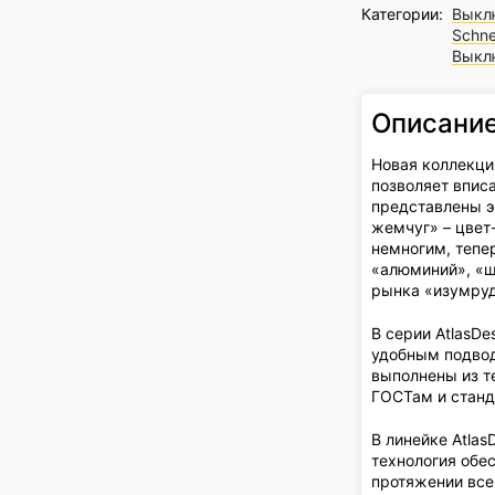
Категории:
Выкл
Schne
Выкл
Описани
Новая коллекция
позволяет вписа
представлены э
жемчуг» – цвет
немногим, тепе
«алюминий», «ш
рынка «изумруд
В серии AtlasD
удобным подвод
выполнены из т
ГОСТам и станд
В линейке Atla
технология обе
протяжении всег