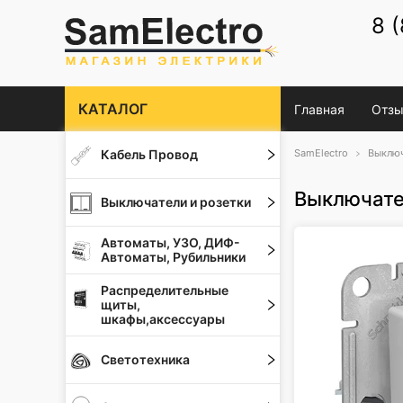
8 
КАТАЛОГ
Главная
Отзы
Кабель Провод
SamElectro
Выключ
Выключател
Выключатели и розетки
Автоматы, УЗО, ДИФ-
Автоматы, Рубильники
Распределительные
щиты,
шкафы,аксессуары
Светотехника