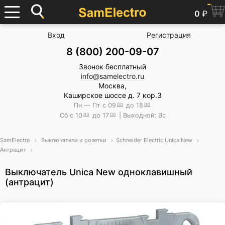
0
₽
Вход
Регистрация
8 (800) 200-09-07
Звонок бесплатный
info@samelectro.ru
Москва,
Каширское шоссе д. 7 кор.3
Пн — Пт с 09
00
до 18
00
Сб с 10
00
до 17
00
| Выходной: Вс
SamElectro
Выключатели и розетки
Schneider Electric Unica New
Антрацит
Выключатель Unica New одноклавишный
(антрацит)