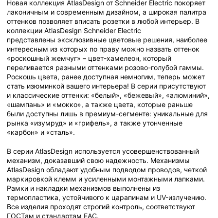
Новая коллекция AtlasDesign от Schneider Electric покоряет
лаконичным и современным дизайном, а широкая палитра
оттенков позволяет вписать розетки в любой интерьер. В
коллекции AtlasDesign Schneider Electric
представлены эксклюзивные цветовые решения, наиболее
интересным из которых по праву можно назвать оттенок
«роскошный жемчуг» – цвет-хамелеон, который
переливается разными оттенками розово-голубой гаммы.
Роскошь цвета, ранее доступная немногим, теперь может
стать изюминкой вашего интерьера! В серии присутствуют
и классические оттенки: «белый», «бежевый», «алюминий»,
«шампань» и «мокко», а также цвета, которые раньше
были доступны лишь в премиум-сегменте: уникальные для
рынка «изумруд» и «грифель», а также утонченные
«карбон» и «сталь».
В серии AtlasDesign используется усовершенствованный
механизм, доказавший свою надежность. Механизмы
AtlasDesign обладают удобным подводом проводов, четкой
маркировкой клемм и усиленными монтажными лапками.
Рамки и накладки механизмов выполнены из
термопластика, устойчивого к царапинам и UV-излучению.
Все изделия проходят строгий контроль, соответствуют
ГОСТам и стандартам ЕАС.