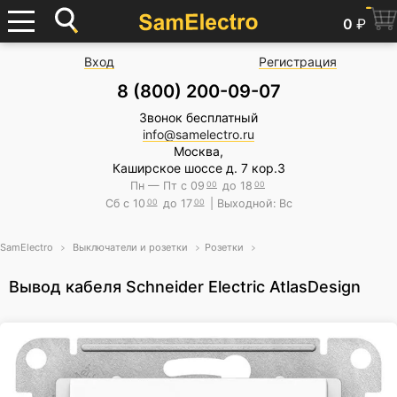
0
₽
Вход
Регистрация
8 (800) 200-09-07
Звонок бесплатный
info@samelectro.ru
Москва,
Каширское шоссе д. 7 кор.3
Пн — Пт с 09
00
до 18
00
Сб с 10
00
до 17
00
| Выходной: Вс
SamElectro
Выключатели и розетки
Розетки
Вывод кабеля Schneider Electric AtlasDesign