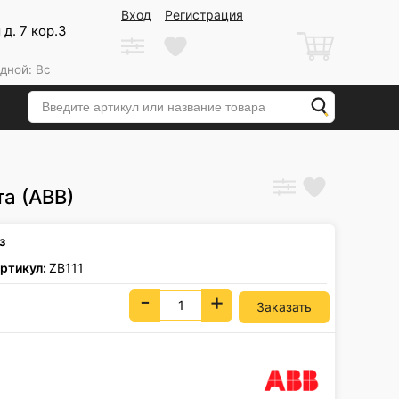
Вход
Регистрация
д. 7 кор.3
дной: Вс
та (АВВ)
з
ртикул:
ZB111
-
+
Заказать