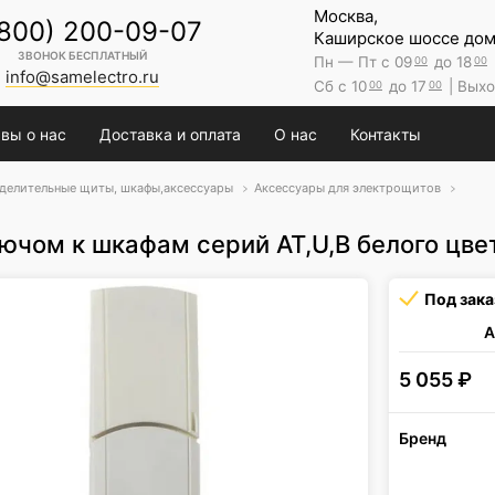
Москва,
(800) 200-09-07
Каширское шоссе дом 
ЗВОНОК БЕСПЛАТНЫЙ
Пн — Пт с 09
до 18
00
00
info@samelectro.ru
Сб с 10
до 17
| Выхо
00
00
вы о нас
Доставка и оплата
О нас
Контакты
делительные щиты, шкафы,аксессуары
Аксессуары для электрощитов
ючом к шкафам серий АТ,U,B белого цве
Под зака
А
5 055
₽
Бренд