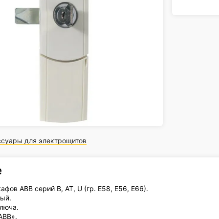
ссуары для электрощитов
е
афов ABB серий В, AT, U (гр. Е58, Е56, E66).
лый.
ключа.
ABB».