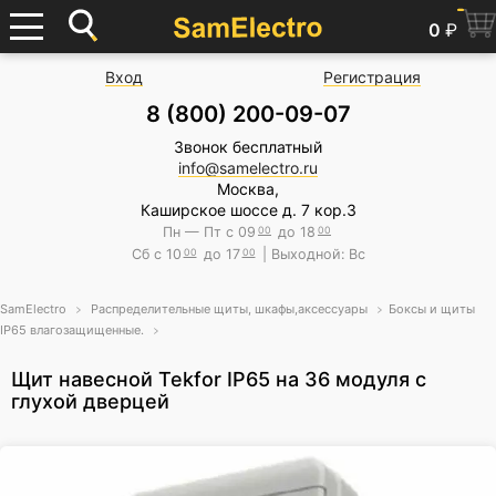
0
₽
Вход
Регистрация
8 (800) 200-09-07
Звонок бесплатный
info@samelectro.ru
Москва,
Каширское шоссе д. 7 кор.3
Пн — Пт с 09
00
до 18
00
Сб с 10
00
до 17
00
| Выходной: Вс
SamElectro
Распределительные щиты, шкафы,аксессуары
Боксы и щиты
IP65 влагозащищенные.
Щит навесной Tekfor IP65 на 36 модуля с
глухой дверцей