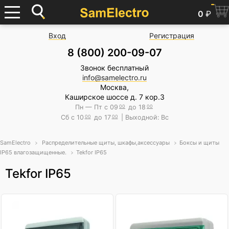
0
₽
Вход
Регистрация
8 (800) 200-09-07
Звонок бесплатный
info@samelectro.ru
Москва,
Каширское шоссе д. 7 кор.3
Пн — Пт с 09
00
до 18
00
Сб с 10
00
до 17
00
| Выходной: Вс
SamElectro
Распределительные щиты, шкафы,аксессуары
Боксы и щиты
IP65 влагозащищенные.
Tekfor IP65
Tekfor IP65