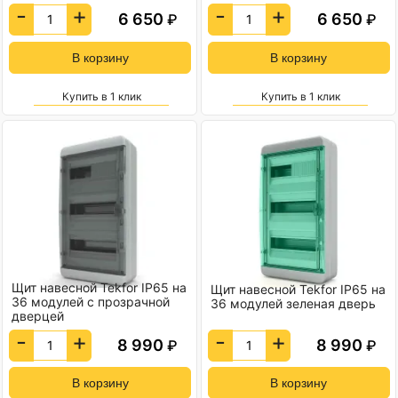
-
+
-
+
6 650
6 650
₽
₽
Купить в 1 клик
Купить в 1 клик
Щит навесной Tekfor IP65 на
Щит навесной Tekfor IP65 на
36 модулей с прозрачной
36 модулей зеленая дверь
дверцей
-
+
-
+
8 990
8 990
₽
₽