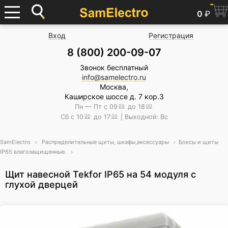
0
₽
Вход
Регистрация
8 (800) 200-09-07
Звонок бесплатный
info@samelectro.ru
Москва,
Каширское шоссе д. 7 кор.3
Пн — Пт с 09
00
до 18
00
Сб с 10
00
до 17
00
| Выходной: Вс
SamElectro
Распределительные щиты, шкафы,аксессуары
Боксы и щиты
IP65 влагозащищенные.
Щит навесной Tekfor IP65 на 54 модуля с
глухой дверцей