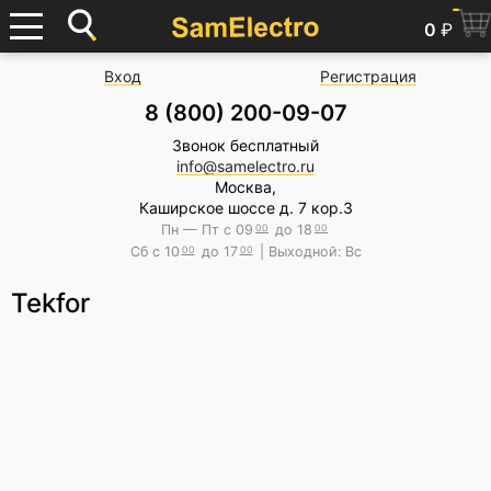
0
₽
Вход
Регистрация
8 (800) 200-09-07
Звонок бесплатный
info@samelectro.ru
Москва,
Каширское шоссе д. 7 кор.3
Пн — Пт с 09
00
до 18
00
Сб с 10
00
до 17
00
| Выходной: Вс
Tekfor